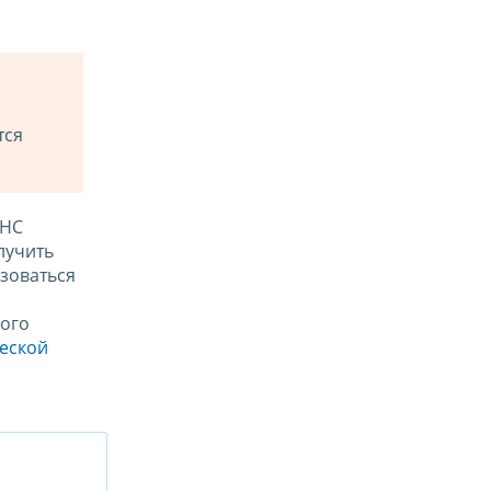
тся
ФНС
лучить
зоваться
ого
ческой