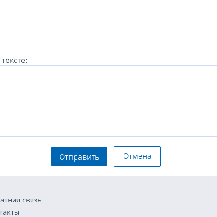
тексте:
Отмена
Отправить
атная связь
такты