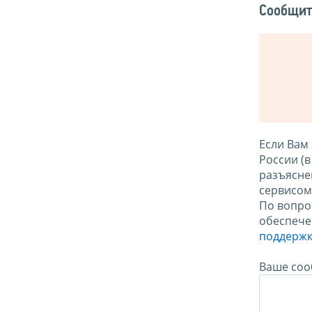
Сообщит
Если Вам
России (
разъясне
сервисо
По вопро
обеспече
поддержк
Ваше соо