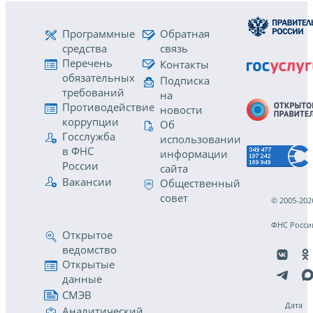
Программные
Обратная
средства
связь
Перечень
Контакты
обязательных
Подписка
требований
на
Противодействие
новости
коррупции
Об
Госслужба
использовании
в ФНС
информации
России
сайта
Вакансии
Общественный
совет
© 2005-202
ФНС Росси
Открытое
ведомство
Открытые
данные
СМЭВ
Дата
Аналитический