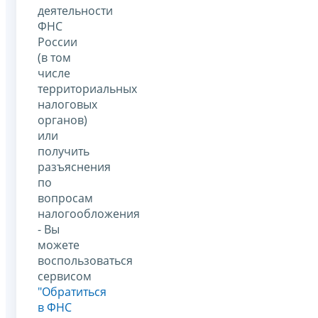
деятельности
ФНС
России
(в том
числе
территориальных
налоговых
органов)
или
получить
разъяснения
по
вопросам
налогообложения
- Вы
можете
воспользоваться
сервисом
"Обратиться
в ФНС