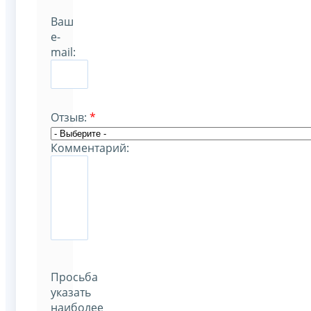
Ваш
e-
mail:
Отзыв:
*
Комментарий:
Просьба
указать
наиболее