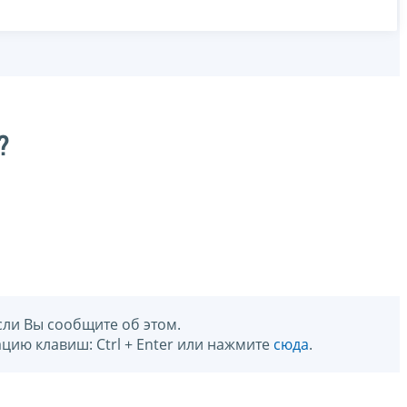
?
сли Вы сообщите об этом.
цию клавиш: Ctrl + Enter или нажмите
сюда
.