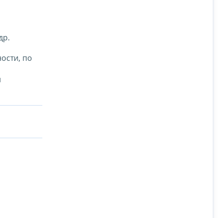
я
др.
ости, по
и