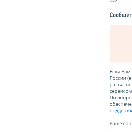
Сообщит
Если Вам
России (
разъясне
сервисо
По вопро
обеспече
поддержк
Ваше соо