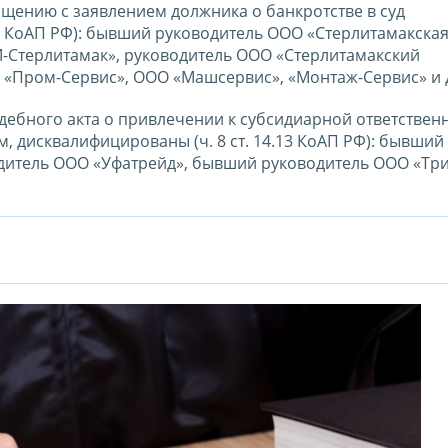
щению с заявлением должника о банкротстве в суд
.13 КоАП РФ): бывший руководитель ООО «Стерлитамакска
-Стерлитамак», руководитель ООО «Стерлитамакский
 «Пром-Сервис», ООО «Машсервис», «Монтаж-Сервис» и 
дебного акта о привлечении к субсидиарной ответственн
 дисквалифицированы (ч. 8 ст. 14.13 КоАП РФ): бывший
дитель ООО «Уфатрейд», бывший руководитель ООО «Тр