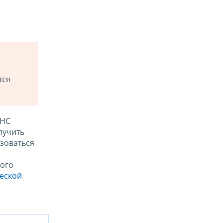
тся
ФНС
лучить
зоваться
ого
ческой