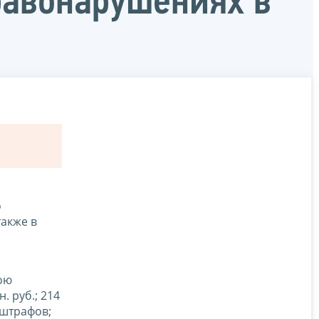
равонарушениях в
о
также в
ою
 руб.; 214
 штрафов;