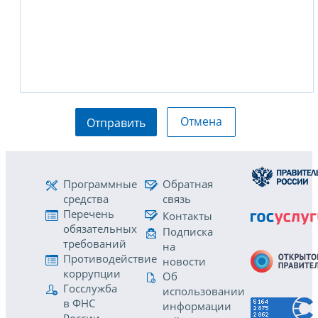
Отмена
Отправить
Программные
Обратная
средства
связь
Перечень
Контакты
обязательных
Подписка
требований
на
Противодействие
новости
коррупции
Об
Госслужба
использовании
в ФНС
информации