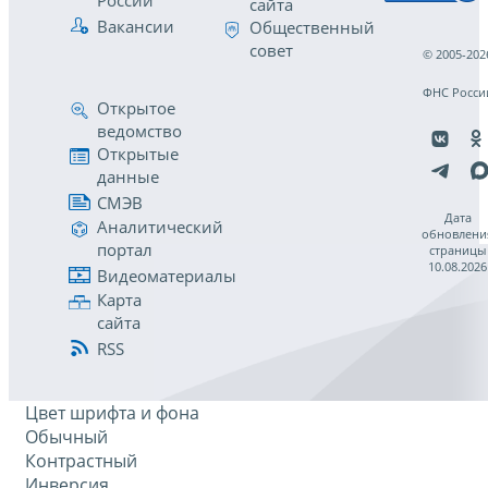
России
сайта
Вакансии
Общественный
совет
© 2005-202
ФНС Росси
Открытое
ведомство
Открытые
данные
СМЭВ
Дата
Аналитический
обновлени
портал
страницы
10.08.2026
Видеоматериалы
Карта
сайта
RSS
Цвет шрифта и фона
Обычный
Контрастный
Инверсия