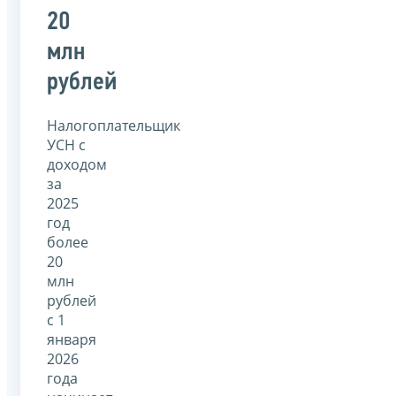
20
млн
рублей
Налогоплательщик
УСН с
доходом
за
2025
год
более
20
млн
рублей
с 1
января
2026
года