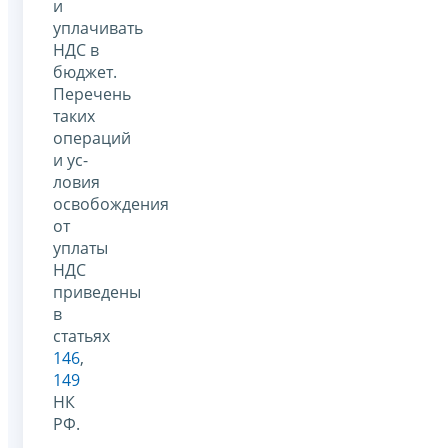
и
уплачивать
НДС в
бюджет.
Перечень
таких
операций
и ус­
ловия
освобождения
от
уплаты
НДС
приведены
в
статьях
146
,
149
НК
РФ.