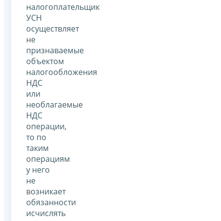
налогоплательщик
УСН
осуществляет
не
признаваемые
объектом
налогообложения
НДС
или
необлагаемые
НДС
операции,
то по
таким
операциям
у него
не
возникает
обязанности
исчислять