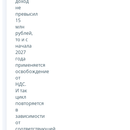
доход
не
превысил
15
млн
рублей,
то и с
начала
2027
года
применяется
освобождение
от
НДС.
И так
цикл
повторяется
в
зависимости
от
соответствующей