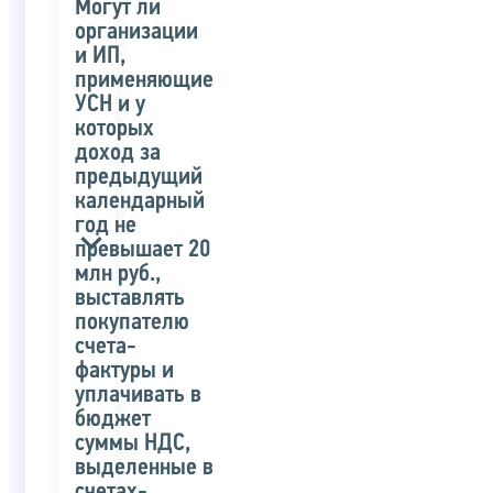
Могут ли
организации
и ИП,
применяющие
УСН и у
которых
доход за
предыдущий
календарный
год не
превышает 20
млн руб.,
выставлять
покупателю
счета-
фактуры и
уплачивать в
бюджет
суммы НДС,
выделенные в
счетах-