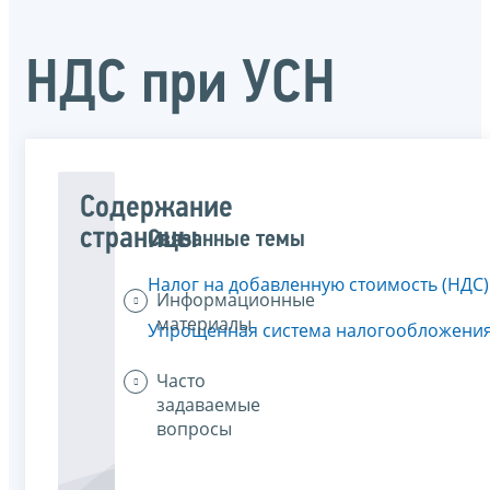
НДС при УСН
Содержание
страницы
Связанные темы
Налог на добавленную стоимость (НДС)
Информационные
материалы
Упрощенная система налогообложени
Часто
задаваемые
вопросы