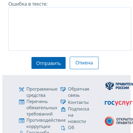
Ошибка в тексте:
Отмена
Отправить
Программные
Обратная
средства
связь
Перечень
Контакты
обязательных
Подписка
требований
на
Противодействие
новости
коррупции
Об
Госслужба