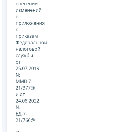
внесении
изменений
в
приложения
к
приказам
Федеральной
налоговой
службы
от
25.07.2019
№
ММВ-7-
21/377@
и от
24.08.2022
№
ЕД-7-
21/766@