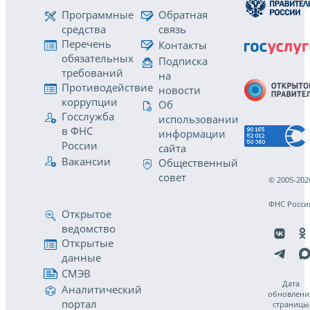
Программные
Обратная
средства
связь
Перечень
Контакты
обязательных
Подписка
требований
на
Противодействие
новости
коррупции
Об
Госслужба
использовании
в ФНС
информации
России
сайта
Вакансии
Общественный
совет
© 2005-202
ФНС Росси
Открытое
ведомство
Открытые
данные
СМЭВ
Дата
Аналитический
обновлени
портал
страницы