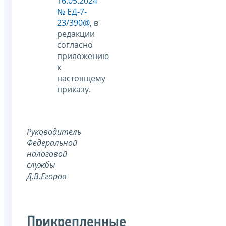
16.05.2024
№ ЕД-7-
23/390@
, в
редакции
согласно
приложению
к
настоящему
приказу.
Руководитель
Федеральной
налоговой
службы
Д.В.Егоров
Прикрепленные