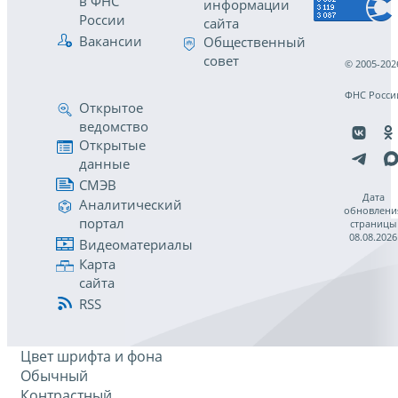
в ФНС
информации
России
сайта
Вакансии
Общественный
совет
© 2005-202
ФНС Росси
Открытое
ведомство
Открытые
данные
СМЭВ
Дата
Аналитический
обновлени
портал
страницы
08.08.2026
Видеоматериалы
Карта
сайта
RSS
Цвет шрифта и фона
Обычный
Контрастный