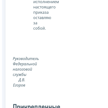
исполнением
настоящего
приказа
оставляю
за
собой.
Руководитель
Федеральной
налоговой
службы
Д.В.
Егоров
Прикрепленные