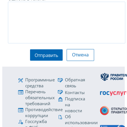
Отмена
Отправить
Программные
Обратная
средства
связь
Перечень
Контакты
обязательных
Подписка
требований
на
Противодействие
новости
коррупции
Об
Госслужба
использовании