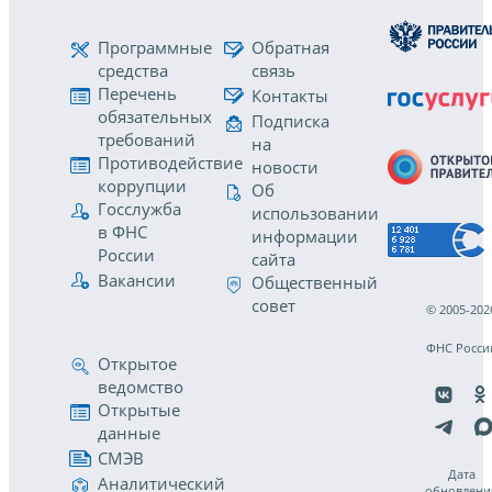
Программные
Обратная
средства
связь
Перечень
Контакты
обязательных
Подписка
требований
на
Противодействие
новости
коррупции
Об
Госслужба
использовании
в ФНС
информации
России
сайта
Вакансии
Общественный
совет
© 2005-202
ФНС Росси
Открытое
ведомство
Открытые
данные
СМЭВ
Дата
Аналитический
обновлени