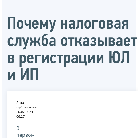
Почему налоговая
служба отказывает
в регистрации ЮЛ
и ИП
Дата
публикации:
26.07.2024
06:27
В
первом