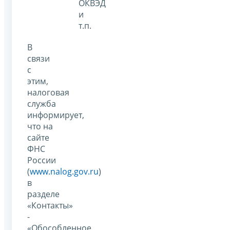
ОКВЭД
и
т.п.
В
связи
с
этим,
налоговая
служба
информирует,
что на
сайте
ФНС
России
(
www.nalog.gov.ru
)
в
разделе
«Контакты»
-
«Обособленное