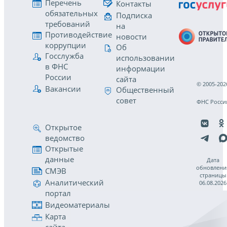
Перечень
Контакты
обязательных
Подписка
требований
на
Противодействие
новости
коррупции
Об
Госслужба
использовании
в ФНС
информации
России
сайта
© 2005-202
Вакансии
Общественный
совет
ФНС Росси
Открытое
ведомство
Открытые
данные
Дата
обновлени
СМЭВ
страницы
Аналитический
06.08.2026
портал
Видеоматериалы
Карта