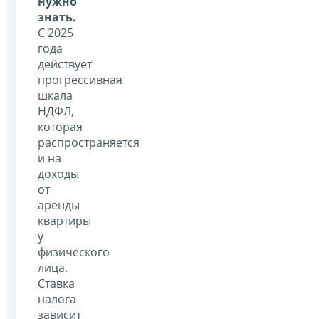
нужно
знать.
С 2025
года
действует
прогрессивная
шкала
НДФЛ,
которая
распространяется
и на
доходы
от
аренды
квартиры
у
физического
лица.
Ставка
налога
зависит