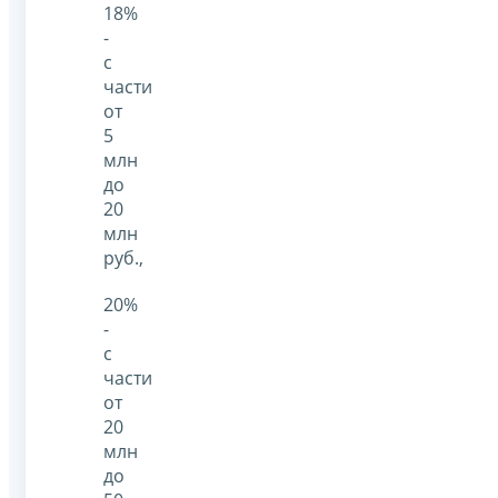
18%
-
с
части
от
5
млн
до
20
млн
руб.,
20%
-
с
части
от
20
млн
до