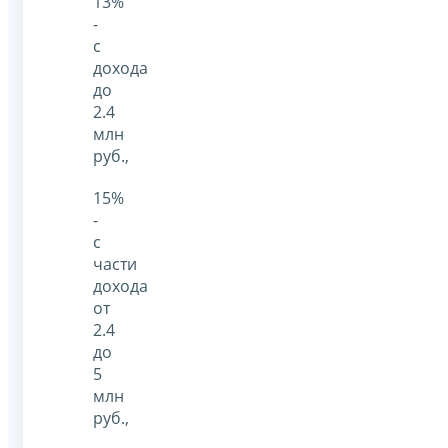
13%
-
с
дохода
до
2.4
млн
руб.,
15%
-
с
части
дохода
от
2.4
до
5
млн
руб.,