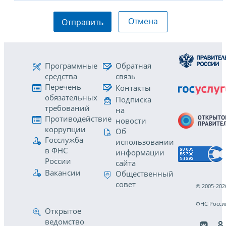
Отмена
Отправить
Программные
Обратная
средства
связь
Перечень
Контакты
обязательных
Подписка
требований
на
Противодействие
новости
коррупции
Об
Госслужба
использовании
в ФНС
информации
России
сайта
Вакансии
Общественный
совет
© 2005-202
ФНС Росси
Открытое
ведомство