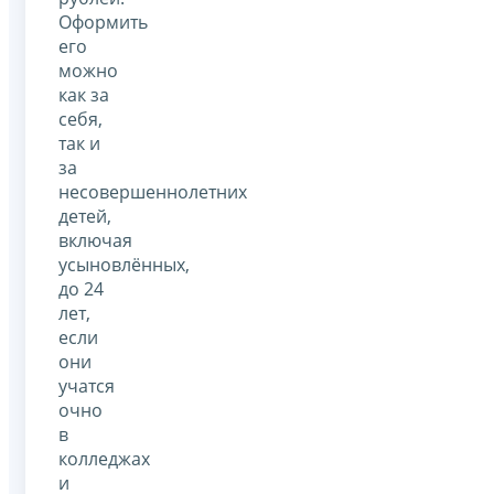
Оформить
его
можно
как за
себя,
так и
за
несовершеннолетних
детей,
включая
усыновлённых,
до 24
лет,
если
они
учатся
очно
в
колледжах
и