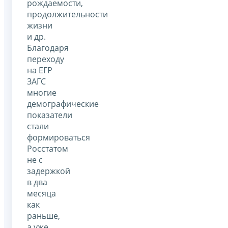
рождаемости,
продолжительности
жизни
и др.
Благодаря
переходу
на ЕГР
ЗАГС
многие
демографические
показатели
стали
формироваться
Росстатом
не с
задержкой
в два
месяца
как
раньше,
а уже