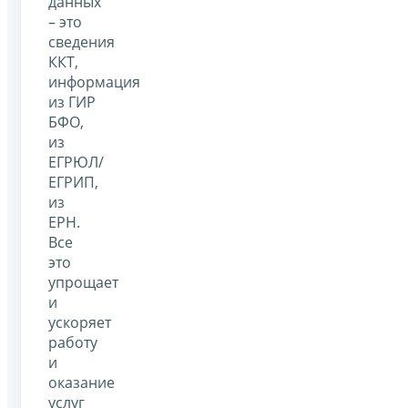
данных
– это
сведения
ККТ,
информация
из ГИР
БФО,
из
ЕГРЮЛ/
ЕГРИП,
из
ЕРН.
Все
это
упрощает
и
ускоряет
работу
и
оказание
услуг