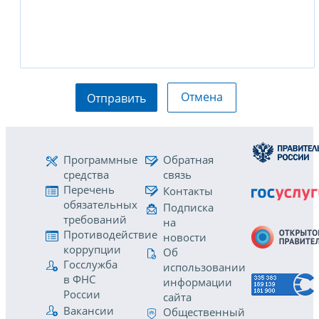
Отмена
Отправить
Программные
Обратная
средства
связь
Перечень
Контакты
обязательных
Подписка
требований
на
Противодействие
новости
коррупции
Об
Госслужба
использовании
в ФНС
информации
России
сайта
Вакансии
Общественный