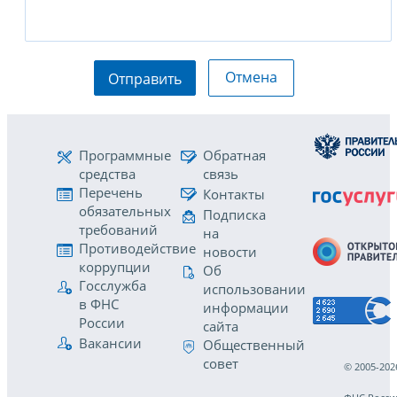
Отмена
Отправить
Программные
Обратная
средства
связь
Перечень
Контакты
обязательных
Подписка
требований
на
Противодействие
новости
коррупции
Об
Госслужба
использовании
в ФНС
информации
России
сайта
Вакансии
Общественный
совет
© 2005-202