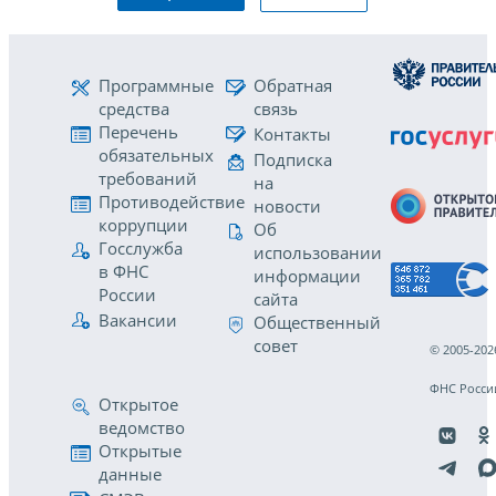
Программные
Обратная
средства
связь
Перечень
Контакты
обязательных
Подписка
требований
на
Противодействие
новости
коррупции
Об
Госслужба
использовании
в ФНС
информации
России
сайта
Вакансии
Общественный
совет
© 2005-202
ФНС Росси
Открытое
ведомство
Открытые
данные