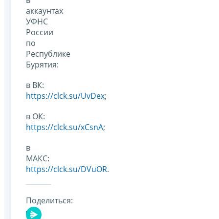
аккаунтах
УФНС
России
по
Республике
Бурятия:
в ВК:
https://clck.su/UvDex
;
в ОК:
https://clck.su/xCsnA
;
в
МАКС:
https://clck.su/DVuOR
.
Поделиться: