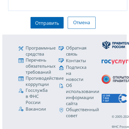
Отмена
Отправить
Программные
Обратная
средства
связь
Перечень
Контакты
обязательных
Подписка
требований
на
Противодействие
новости
коррупции
Об
Госслужба
использовании
в ФНС
информации
России
сайта
Вакансии
Общественный
совет
© 2005-202
ФНС Росси