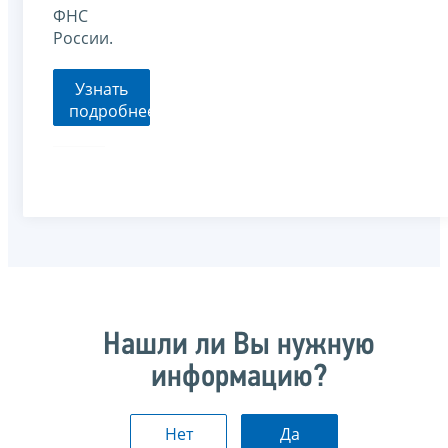
ФНС
России.
Узнать
подробнее
Нашли ли Вы нужную
информацию?
Нет
Да