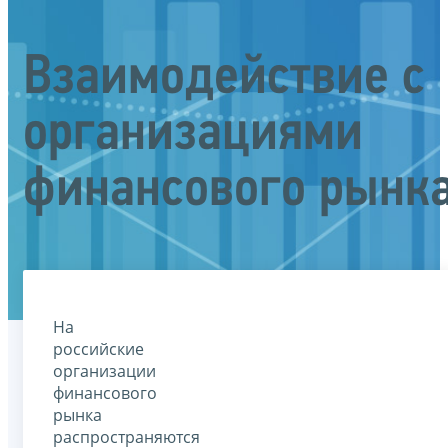
Взаимодействие с
организациями
финансового рынк
На
российские
организации
финансового
рынка
распространяются