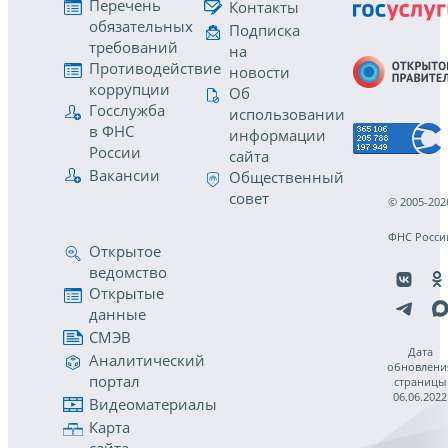
Перечень
Контакты
обязательных
Подписка
требований
на
Противодействие
новости
коррупции
Об
Госслужба
использовании
в ФНС
информации
России
сайта
Вакансии
Общественный
совет
© 2005-202
ФНС Росси
Открытое
ведомство
Открытые
данные
СМЭВ
Дата
Аналитический
обновлени
портал
страницы
06.06.2022
Видеоматериалы
Карта