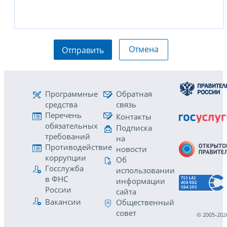
Отмена
Отправить
Программные
Обратная
средства
связь
Перечень
Контакты
обязательных
Подписка
требований
на
Противодействие
новости
коррупции
Об
Госслужба
использовании
в ФНС
информации
России
сайта
Вакансии
Общественный
совет
© 2005-202