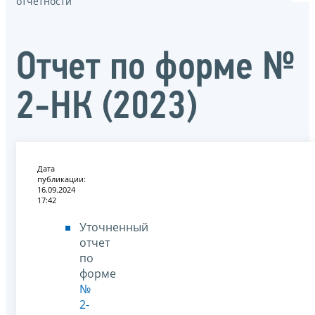
отчётности
Отчет по форме №
2-НК (2023)
Дата
публикации:
16.09.2024
17:42
Уточненный
отчет
по
форме
№
2-