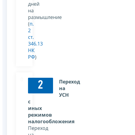
дней
на
размышление
(
п.
2
ст.
346.13
НК
РФ
)
Переход
2
на
УСН
с
иных
режимов
налогообложения
Переход
на