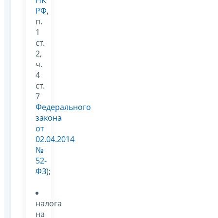
НК
РФ
,
п.
1
ст.
2,
ч.
4
ст.
7
Федерального
закона
от
02.04.2014
№
52-
ФЗ
);
налога
на