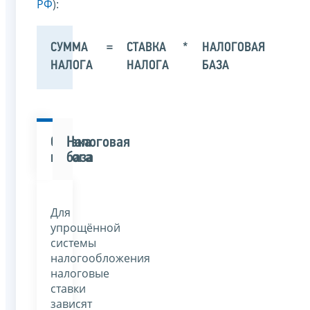
РФ
):
СУММА
=
СТАВКА
*
НАЛОГОВАЯ
НАЛОГА
НАЛОГА
БАЗА
Ставка
Налоговая
налога
база
Для
упрощённой
системы
налогообложения
налоговые
ставки
зависят