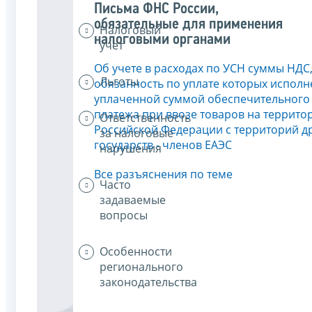
Письма ФНС России,
обязательные для применения
Налоговый
налоговыми органами
учет
Об учете в расходах по УСН суммы НДС
Льготы
обязанность по уплате которых исполн
уплаченной суммой обеспечительного
платежа при ввозе товаров на террито
Ответственность
Российской Федерации с территорий д
за налоговые
государств - членов ЕАЭС
нарушения
Все разъяснения по теме
Часто
задаваемые
вопросы
Особенности
регионального
законодательства