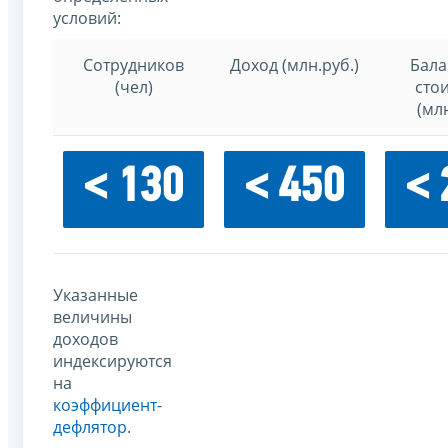
условий:
Сотрудников
Доход (млн.руб.)
Бала
(чел)
сто
(млн
< 130
< 450
< 
Указанные
величины
доходов
индексируются
на
коэффициент-
дефлятор
.