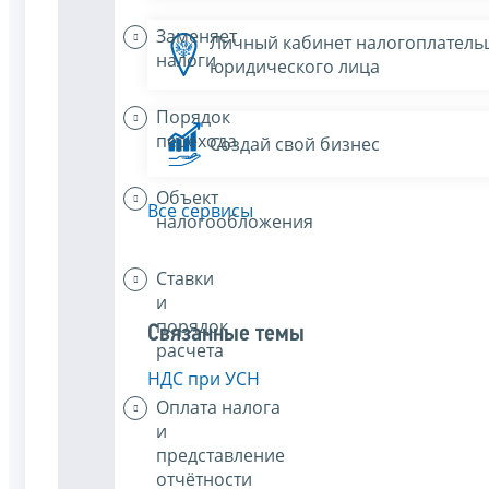
Заменяет
Личный кабинет налогоплатель
налоги
юридического лица
Порядок
перехода
Создай свой бизнес
Объект
Все сервисы
налогообложения
Ставки
и
порядок
Связанные темы
расчета
НДС при УСН
Оплата налога
и
представление
отчётности