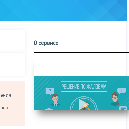
О сервисе
ления
 без