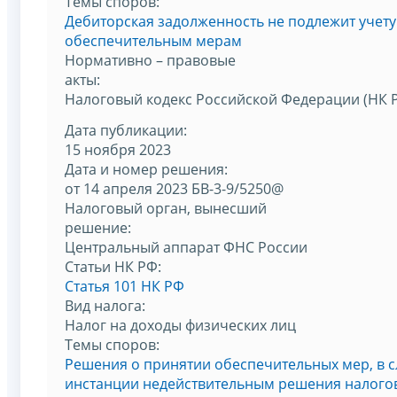
Темы споров:
Дебиторская задолженность не подлежит учет
обеспечительным мерам
Нормативно – правовые
акты:
Налоговый кодекс Российской Федерации (НК 
Дата публикации:
15 ноября 2023
Дата и номер решения:
от 14 апреля 2023 БВ-3-9/5250@
Налоговый орган, вынесший
решение:
Центральный аппарат ФНС России
Статьи НК РФ:
Статья 101 НК РФ
Вид налога:
Налог на доходы физических лиц
Темы споров:
Решения о принятии обеспечительных мер, в 
инстанции недействительным решения налогов