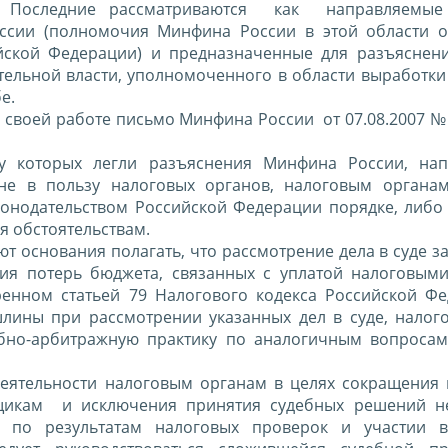
. Последние рассматриваются как направляемые
ссии (полномочия Минфина России в этой области 
ской Федерации) и предназначенные для разъяснен
тельной власти, уполномоченного в области выработки
е.
воей работе письмо Минфина России от 07.08.2007 № 0
у которых легли разъяснения Минфина России, на
е в пользу налоговых органов, налоговым органа
онодательством Российской Федерации порядке, либо 
я обстоятельствам.
уют основания полагать, что рассмотрение дела в суде з
ния потерь бюджета, связанных с уплатой налоговым
ренном статьей 79 Налогового кодекса Российской Фе
шлины при рассмотрении указанных дел в суде, налог
бно-арбитражную практику по аналогичным вопроса
еятельности налоговым органам в целях сокращения 
ьщикам и исключения принятия судебных решений н
 по результатам налоговых проверок и участии в