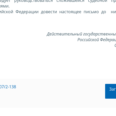
ледует руководствоваться сложившейся судебной п
иями.
ийской Федерации довести настоящее письмо до ни
Действительный государственны
Российской Федерац
07/2-138
Заг