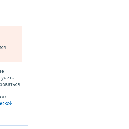
тся
ФНС
лучить
зоваться
ого
ческой