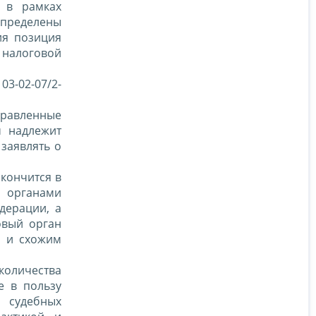
 в рамках
определены
ия позиция
 налоговой
3-02-07/2-
правленные
м надлежит
заявлять о
акончится в
и органами
дерации, а
овый орган
м и схожим
количества
е в пользу
 судебных