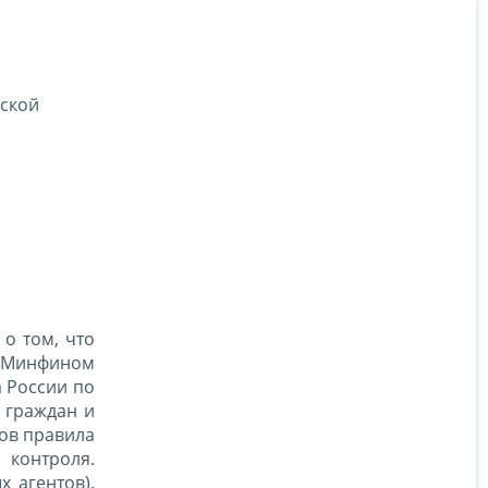
йской
о том, что
а Минфином
 России по
 граждан и
нов правила
 контроля.
 агентов).