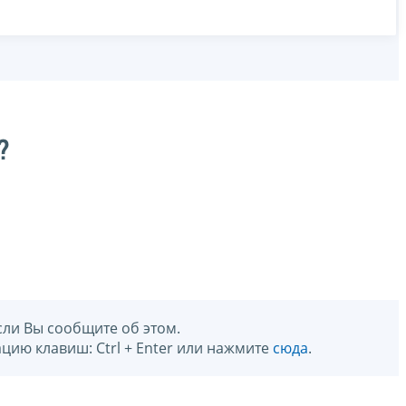
?
сли Вы сообщите об этом.
цию клавиш: Ctrl + Enter или нажмите
сюда
.