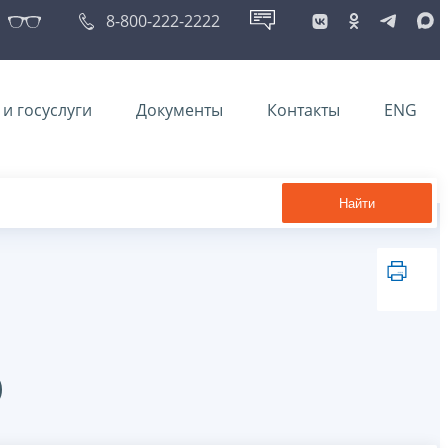
8-800-222-2222
и госуслуги
Документы
Контакты
ENG
Найти
@