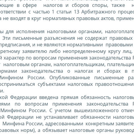
кающие в сфере налогов и сборов споры, также н
ответствии с частью 1 статьи 13 Арбитражного проце
 не входят в круг нормативных правовых актов, приме
ы для исполнения налоговыми органами, налогоплат
. Эти письменные разъяснения не содержат правовы
предписания, и не являются нормативными правовыми 
кретному заявителю либо неопределенному кругу лиц.
характер по вопросам применения законодательства 
ют налоговым органам, налогоплательщикам, плательщи
ормами законодательства о налогах и сборах в п
инфином России. Опубликованные письменные раз
сприниматься субъектами налоговых правоотношени
и.
кой Федерации введена прямая обязанность налогов
иями по вопросам применения законодательства Р
 Минфином России. С учетом вышеизложенного отмеч
ой Федерации не устанавливает обязанности налогов
 Минфина России, адресованными конкретным заявител
равовых норм), а обязывает налоговые органы руковод