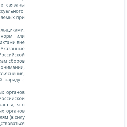
е связаны
ссуального
няемых при
ельщиками,
х норм или
актами вне
 Указанные
Российской
кам сборов
онимании,
ъяснения,
й наряду с
ых органов
оссийской
ается, что
ых органов
ям (в силу
ствоваться