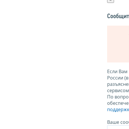
Сообщит
Если Вам
России (
разъясне
сервисо
По вопро
обеспече
поддержк
Ваше соо