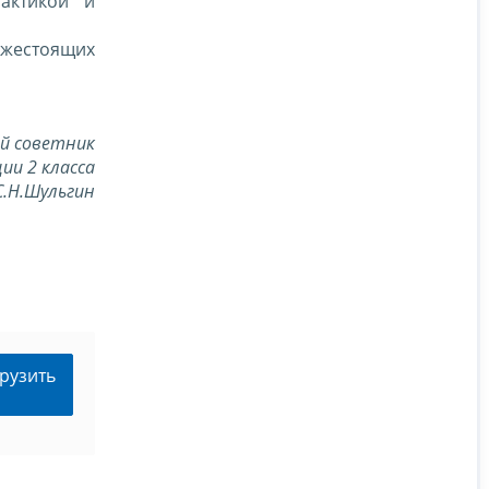
рактикой и
жестоящих
й советник
ии 2 класса
С.Н.Шульгин
рузить