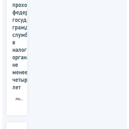
прохождения
федеральной
государственной
гражданской
службы
в
налоговых
органах
не
менее
четырех
лет
Новость