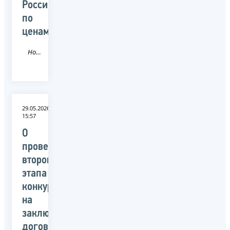
России
по
ценам
Новость
29.05.2026
15:57
О
проведении
второго
этапа
конкурса
на
заключение
договора