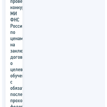
проведении
конкурса
МИ
ФНС
России
по
ценам
на
заключение
договора
о
целевом
обучении
с
обязательством
последующего
прохождения