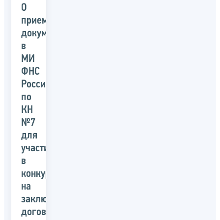
О
приеме
документов
в
МИ
ФНС
России
по
КН
№7
для
участия
в
конкурсе
на
заключение
договора