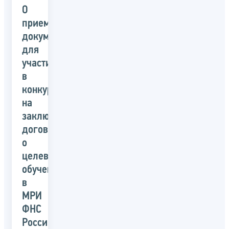
О
приеме
документов
для
участия
в
конкурсе
на
заключение
договора
о
целевом
обучении
в
МРИ
ФНС
России