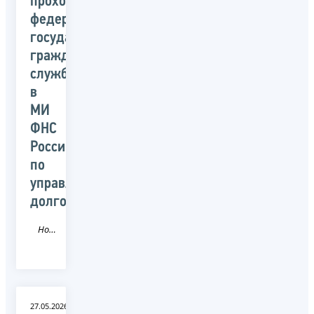
прохождения
федеральной
государственной
гражданской
службы
в
МИ
ФНС
России
по
управлению
долгом
Новость
27.05.2026