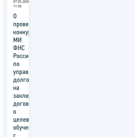
07.05.2026
11:56
О
проведении
конкурса
МИ
ФНС
России
по
управлению
долгом
на
заключение
договора
о
целевом
обучении
с