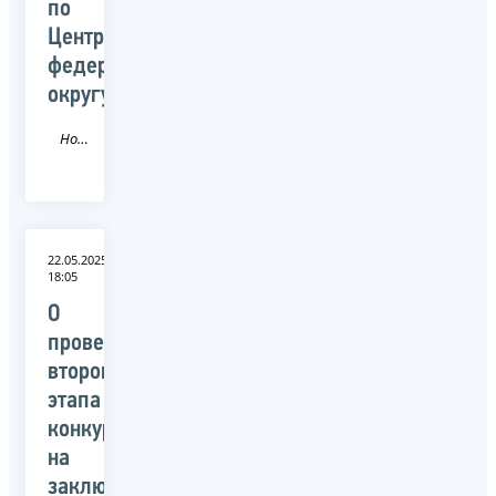
по
Центральному
федеральному
округу
Новость
22.05.2025
18:05
О
проведении
второго
этапа
конкурса
на
заключение