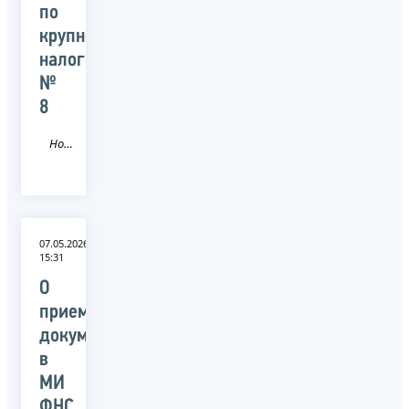
по
крупнейшим
налогоплательщикам
№
8
Новость
07.05.2026
15:31
О
приеме
документов
в
МИ
ФНС