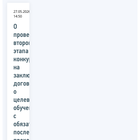
27.05.2026
14:50
О
проведении
второго
этапа
конкурса
на
заключение
договора
о
целевом
обучении
с
обязательством
последующего