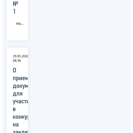
№
1
Новость
29.05.2026
08:36
О
приеме
документов
для
участия
в
конкурсе
на
заключение