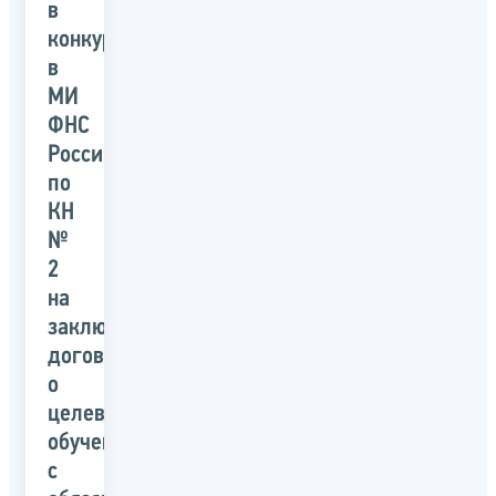
в
конкурсе
в
МИ
ФНС
России
по
КН
№
2
на
заключение
договора
о
целевом
обучении
с