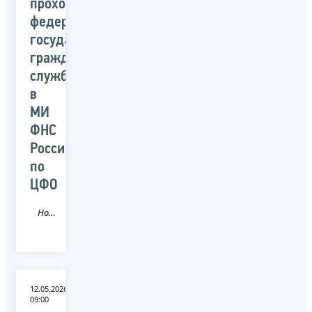
прохождения
федеральной
государственной
гражданской
службы
в
МИ
ФНС
России
по
ЦФО
Новость
12.05.2026
09:00