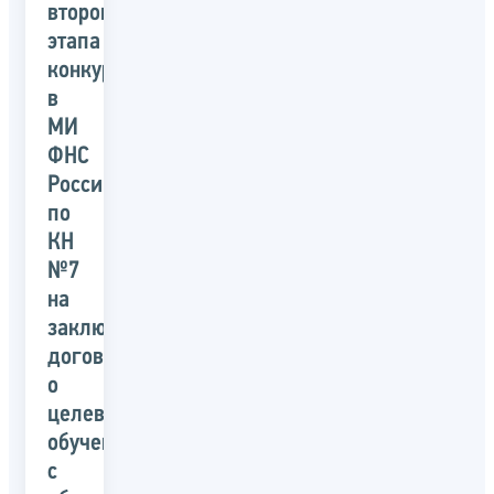
второго
этапа
конкурса
в
МИ
ФНС
России
по
КН
№7
на
заключение
договора
о
целевом
обучении
с