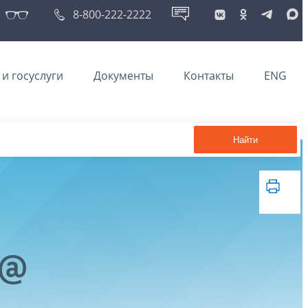
8-800-222-2222
и госуслуги
Документы
Контакты
ENG
Найти
9@