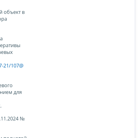
й объект в
ора
на
перативы
аевых
7-21/107@
евого
анием для
.
.11.2024 №