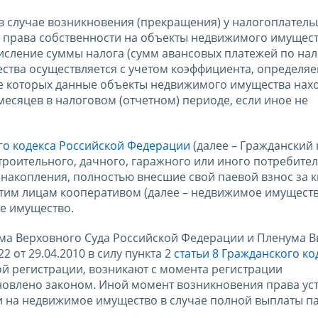
в случае возникновения (прекращения) у налогоплател
а права собственности на объекты недвижимого имущест
числение суммы налога (сумм авансовых платежей по нало
тва осуществляется с учетом коэффициента, определяе
ие которых данные объекты недвижимого имущества нах
месяцев в налоговом (отчетном) периоде, если иное не
ого кодекса Российской Федерации
(далее – Гражданский 
роительного, дачного, гаражного или иного потребител
накопления, полностью внесшие свой паевой взнос за к
этим лицам кооперативом (далее – недвижимое имуществ
е имущество.
ума Верховного Суда Российской Федерации и Пленума 
 от 29.04.2010 в силу пункта 2
статьи 8 Гражданского ко
й регистрации, возникают с момента регистрации
ановлено законом. Иной момент возникновения права уст
и на недвижимое имущество в случае полной выплаты п