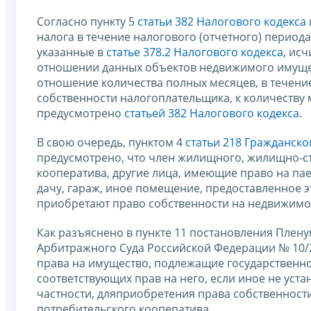
Согласно пункту 5
статьи 382 Налогового кодекса
налога в течение налогового (отчетного) период
указанные в
статье 378.2 Налогового кодекса
, ис
отношении данных объектов недвижимого имущес
отношение количества полных месяцев, в течен
собственности налогоплательщика, к количеству 
предусмотрено
статьей 382 Налогового кодекса
.
В свою очередь, пунктом 4
статьи 218 Гражданск
предусмотрено, что член жилищного, жилищно-ст
кооператива, другие лица, имеющие право на пае
дачу, гараж, иное помещение, предоставленное 
приобретают право собственности на недвижимо
Как разъяснено в пункте 11 постановления Плен
Арбитражного Суда Российской Федерации № 10/22
права на имущество, подлежащие государственно
соответствующих прав на него, если иное не уст
частности, дляприобретения права собственност
потребительского кооператива.