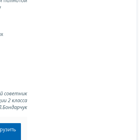
и полнотой
у
ых
й советник
ии 2 класса
Л.Бондарчук
рузить