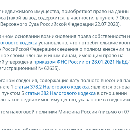
т недвижимого имущества, приобретают право на данны
а (такой вывод содержится, в частности, в пункте 7 Обз
Верховного Суда Российской Федерации 22.07.2020).
анном основании возникновения права собственности 
логового кодекса
установлено, что потребительские коо
у Российской Федерации сведения о полном внесении п
нное своим членам и иным лицам, имеющим право на
ний утверждена
приказом ФНС России от 28.01.2021 № ЕД-
егистрационный № 62635).
ганом сведения, содержащие дату полного внесения па
нкте 1
статьи 378.2 Налогового кодекса
, являются основ
с пунктом 5
статьи 382 Налогового кодекса
в отношении
ло такое недвижимое имущество, указанное в сведениях
ом налоговой политики Минфина России (письмо от 07