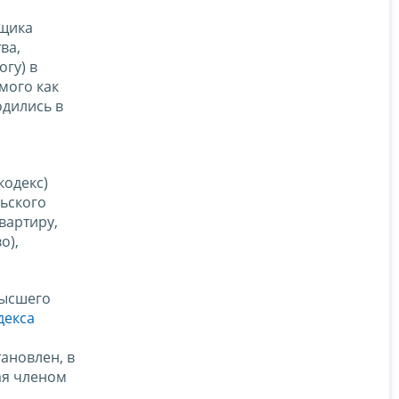
ьщика
ва,
гу) в
мого как
одились в
кодекс)
ьского
вартиру,
о),
Высшего
декса
ановлен, в
ая членом