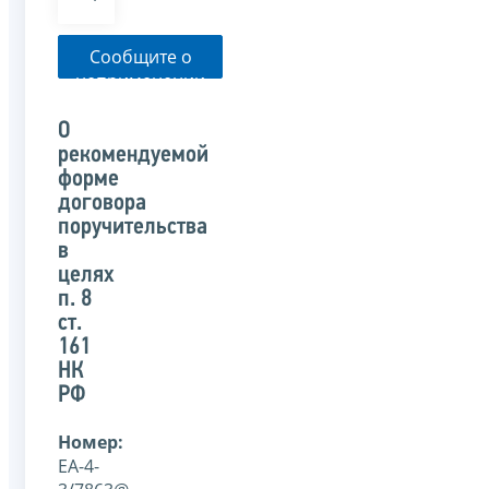
Сообщите о
неприменении
налоговым
органом
О
указанного
рекомендуемой
письма
форме
договора
поручительства
в
целях
п. 8
ст.
161
НК
РФ
Номер:
ЕА-4-