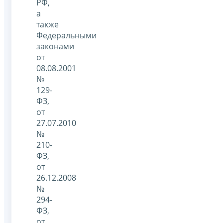
РФ,
а
также
Федеральными
законами
от
08.08.2001
№
129-
ФЗ,
от
27.07.2010
№
210-
ФЗ,
от
26.12.2008
№
294-
ФЗ,
от