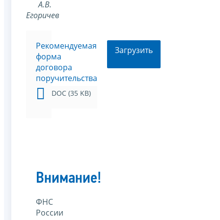
А.В.
Егоричев
Рекомендуемая
Загрузить
форма
договора
поручительства
DOC (35 KB)
Внимание!
ФНС
России