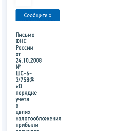
Сообщите о
неприменении
налоговым
органом
Письмо
указанного
ФНС
письма
России
от
24.10.2008
№
ШС-6-
3/758@
«О
порядке
учета
в
целях
налогообложения
прибыли