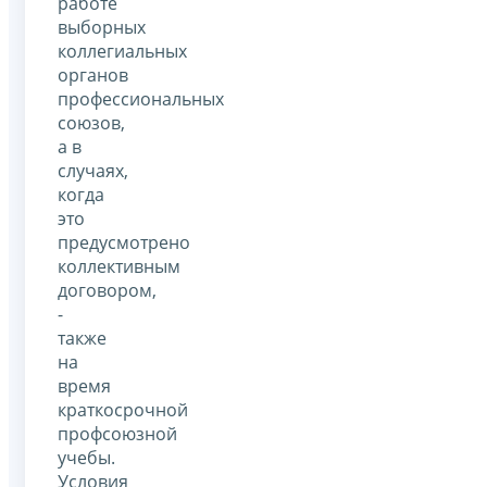
работе
выборных
коллегиальных
органов
профессиональных
союзов,
а в
случаях,
когда
это
предусмотрено
коллективным
договором,
-
также
на
время
краткосрочной
профсоюзной
учебы.
Условия