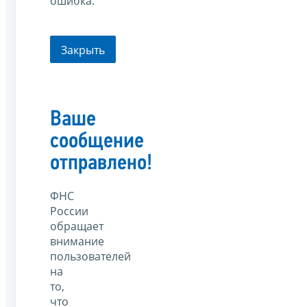
ошибка.
Закрыть
Ваше
сообщение
отправлено!
ФНС
России
обращает
внимание
пользователей
на
то,
что