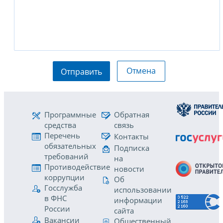
Отмена
Отправить
Программные
Обратная
средства
связь
Перечень
Контакты
обязательных
Подписка
требований
на
Противодействие
новости
коррупции
Об
Госслужба
использовании
в ФНС
информации
России
сайта
Вакансии
Общественный