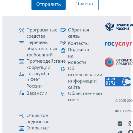
Отмена
Отправить
Программные
Обратная
средства
связь
Перечень
Контакты
обязательных
Подписка
требований
на
Противодействие
новости
коррупции
Об
Госслужба
использовании
в ФНС
информации
России
сайта
Вакансии
Общественный
совет
© 2005-202
ФНС Росси
Открытое
ведомство
Открытые