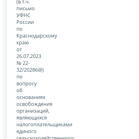
(в т.ч.
письмо
УФНС
России
по
Краснодарскому
краю
от
26.07.2023
№ 22-
32/20286@)
по
вопросу
об
основаниях
освобождения
организаций,
являющихся
налогоплательщиками
единого
сельскохозяйственного