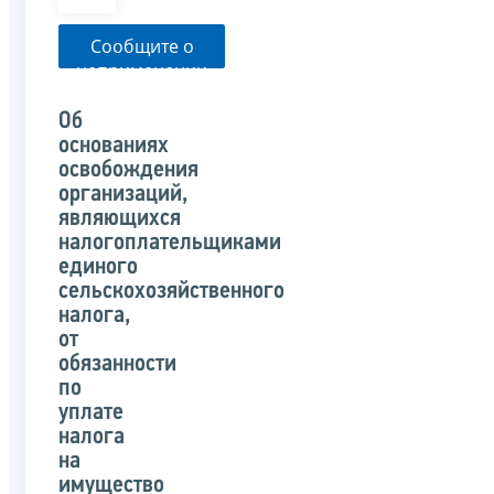
Сообщите о
неприменении
налоговым
органом
Об
указанного
основаниях
письма
освобождения
организаций,
являющихся
налогоплательщиками
единого
сельскохозяйственного
налога,
от
обязанности
по
уплате
налога
на
имущество