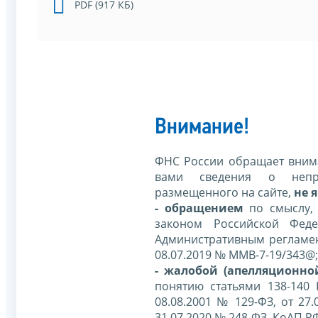
PDF (917 КБ)
Внимание!
ФНС России обращает внима
вами сведения о непр
размещенного на сайте,
не я
- обращением
по смыслу,
законом Российской Фед
Административным регламе
08.07.2019 № ММВ-7-19/343@;
- жалобой (апелляционно
понятию статьями 138-140
08.08.2001 № 129-ФЗ, от 27.
31.07.2020 № 248-ФЗ, КоАП Р