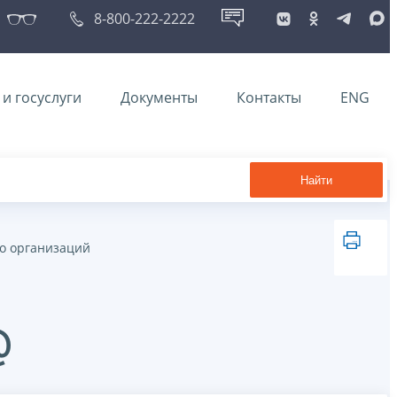
8-800-222-2222
и госуслуги
Документы
Контакты
ENG
Найти
о организаций
@