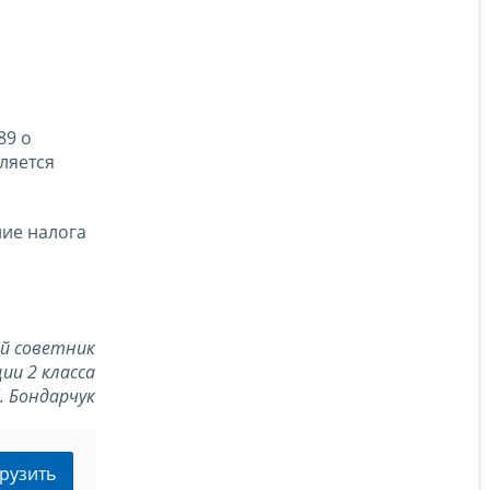
89 о
ляется
ие налога
й советник
ии 2 класса
Л. Бондарчук
рузить