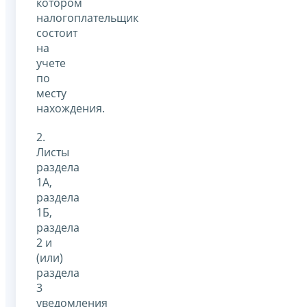
котором
налогоплательщик
состоит
на
учете
по
месту
нахождения.
2.
Листы
раздела
1А,
раздела
1Б,
раздела
2 и
(или)
раздела
3
уведомления