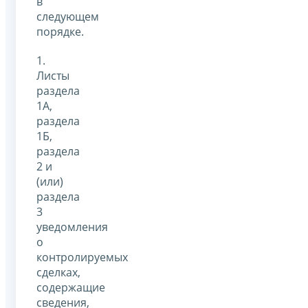
в
следующем
порядке.
1.
Листы
раздела
1А,
раздела
1Б,
раздела
2 и
(или)
раздела
3
уведомления
о
контролируемых
сделках,
содержащие
сведения,