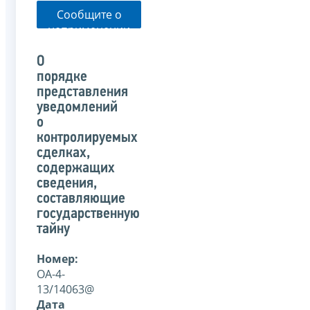
Сообщите о
неприменении
налоговым
органом
О
указанного
порядке
письма
представления
уведомлений
о
контролируемых
сделках,
содержащих
сведения,
составляющие
государственную
тайну
Номер:
ОА-4-
13/14063@
Дата