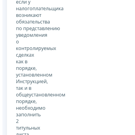
если у
налогоплательщика
возникают
обязательства
по представлению
уведомления
о
контролируемых
сделках
как в
порядке,
установленном
Инструкцией,
так и в
общеустановленном
порядке,
необходимо
заполнить
2
титульных
листа