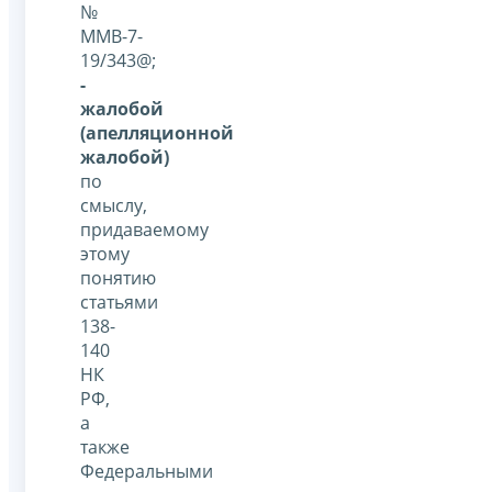
№
ММВ-7-
19/343@;
-
жалобой
(апелляционной
жалобой)
по
смыслу,
придаваемому
этому
понятию
статьями
138-
140
НК
РФ,
а
также
Федеральными