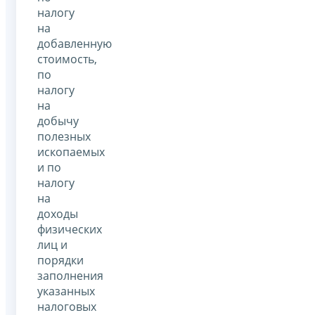
налогу
на
добавленную
стоимость,
по
налогу
на
добычу
полезных
ископаемых
и по
налогу
на
доходы
физических
лиц и
порядки
заполнения
указанных
налоговых