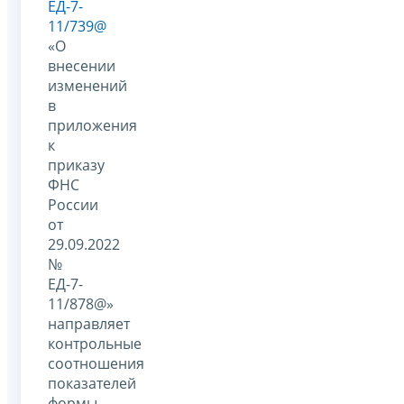
ЕД-7-
11/739@
«О
внесении
изменений
в
приложения
к
приказу
ФНС
России
от
29.09.2022
№
ЕД-7-
11/878@»
направляет
контрольные
соотношения
показателей
формы