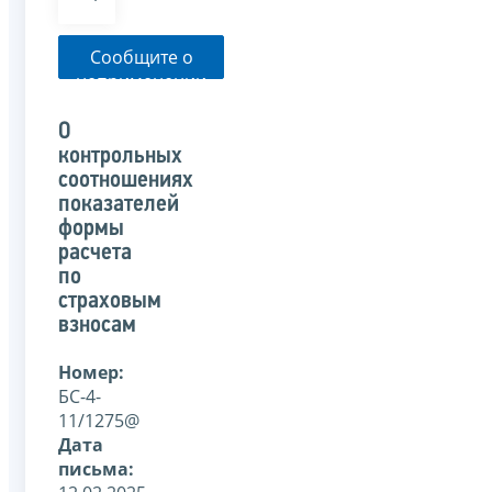
Сообщите о
неприменении
налоговым
органом
О
указанного
контрольных
письма
соотношениях
показателей
формы
расчета
по
страховым
взносам
Номер:
БС-4-
11/1275@
Дата
письма: