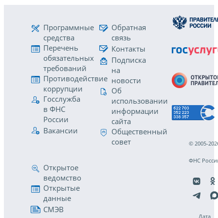
Программные
Обратная
средства
связь
Перечень
Контакты
обязательных
Подписка
требований
на
Противодействие
новости
коррупции
Об
Госслужба
использовании
в ФНС
информации
России
сайта
Вакансии
Общественный
совет
© 2005-202
ФНС Росси
Открытое
ведомство
Открытые
данные
СМЭВ
Дата