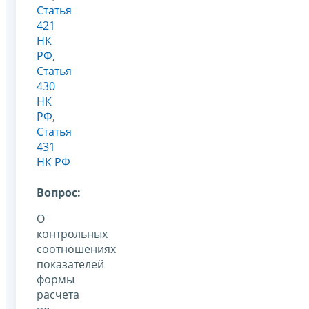
Статья
421
НК
РФ
,
Статья
430
НК
РФ
,
Статья
431
НК РФ
Вопрос:
О
контрольных
соотношениях
показателей
формы
расчета