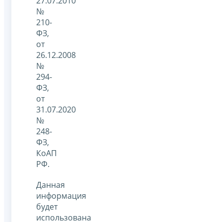
27.07.2010
№
210-
ФЗ,
от
26.12.2008
№
294-
ФЗ,
от
31.07.2020
№
248-
ФЗ,
КоАП
РФ.
Данная
информация
будет
использована