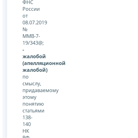
ФНС
России
от
08.07.2019
№
ММВ-7-
19/343@;
-
жалобой
(апелляционной
жалобой)
по
смыслу,
придаваемому
этому
понятию
статьями
138-
140
НК
РФ,