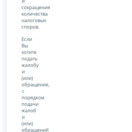
и
сокращения
количества
налоговых
споров.
Если
Вы
хотите
подать
жалобу
и
(или)
обращение,
с
порядком
подачи
жалоб
и
(или)
обращений