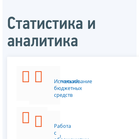
Статистика и
аналитика
Аналитический
Использование
портал
бюджетных
средств
Данные
Работа
по
с
формам