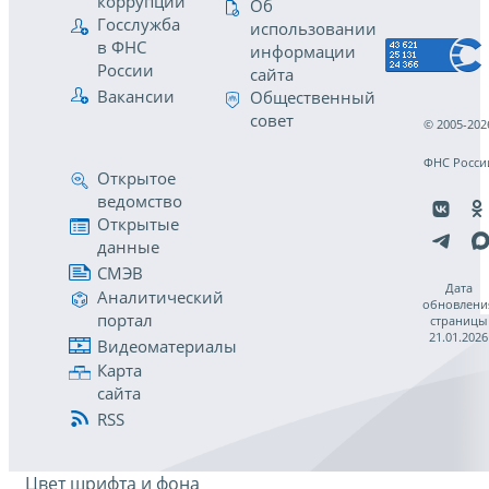
коррупции
Об
Госслужба
использовании
в ФНС
информации
России
сайта
Вакансии
Общественный
совет
© 2005-202
ФНС Росси
Открытое
ведомство
Открытые
данные
СМЭВ
Дата
Аналитический
обновлени
портал
страницы
21.01.2026
Видеоматериалы
Карта
сайта
RSS
Цвет шрифта и фона