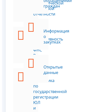
обращениями
статистической
граждан
налоговой
отчетности
Информация
о
Эффективность
закупках
работы
ФНС
России
Открытые
данные
Статистика
по
государственной
регистрации
ЮЛ
и