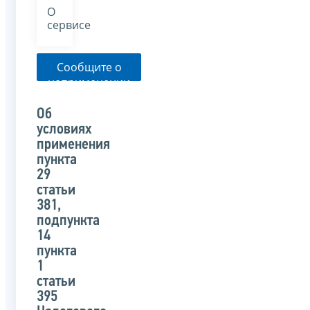
О
сервисе
Сообщите о
неприменении
налоговым
органом
Об
указанного
условиях
письма
применения
пункта
29
статьи
381,
подпункта
14
пункта
1
статьи
395