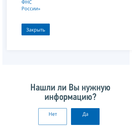
ФНС
России»
Закрыть
Нашли ли Вы нужную
информацию?
Нет
Да