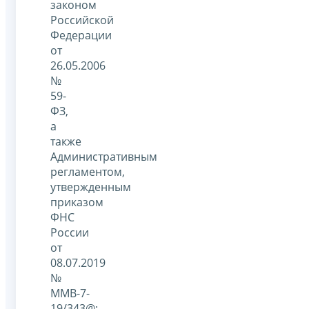
законом
Российской
Федерации
от
26.05.2006
№
59-
ФЗ,
а
также
Административным
регламентом,
утвержденным
приказом
ФНС
России
от
08.07.2019
№
ММВ-7-
19/343@;