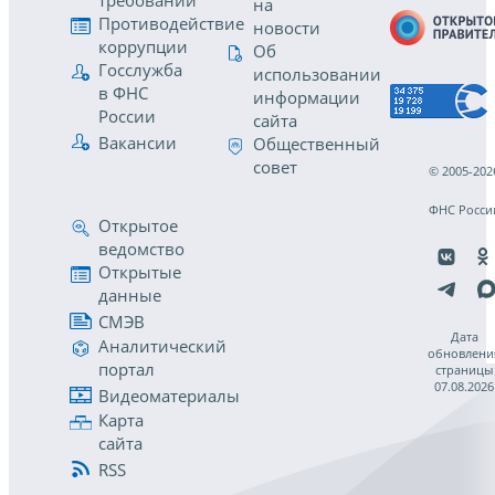
требований
на
Противодействие
новости
коррупции
Об
Госслужба
использовании
в ФНС
информации
России
сайта
Вакансии
Общественный
совет
© 2005-202
ФНС Росси
Открытое
ведомство
Открытые
данные
СМЭВ
Дата
Аналитический
обновлени
портал
страницы
07.08.2026
Видеоматериалы
Карта
сайта
RSS