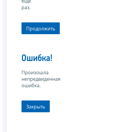
еще
раз.
Продолжить
Ошибка!
Произошла
непредвиденная
ошибка.
Закрыть