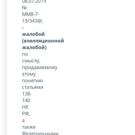
08.07.2019
№
ММВ-7-
19/343@;
-
жалобой
(апелляционной
жалобой)
по
смыслу,
придаваемому
этому
понятию
статьями
138-
140
НК
РФ,
а
также
Федеральными