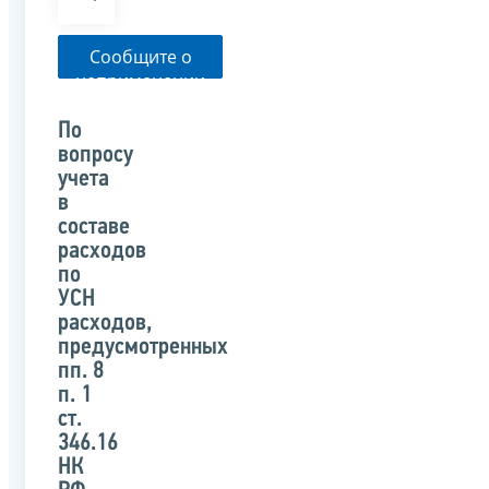
Сообщите о
неприменении
налоговым
органом
По
указанного
вопросу
письма
учета
в
составе
расходов
по
УСН
расходов,
предусмотренных
пп. 8
п. 1
ст.
346.16
НК