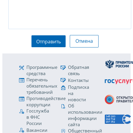
Отмена
Отправить
Программные
Обратная
средства
связь
Перечень
Контакты
обязательных
Подписка
требований
на
Противодействие
новости
коррупции
Об
Госслужба
использовании
в ФНС
информации
России
сайта
Вакансии
Общественный