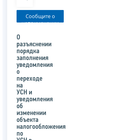
Сообщите о
неприменении
налоговым
органом
О
указанного
разъяснении
письма
порядка
заполнения
уведомления
о
переходе
на
УСН и
уведомления
об
изменении
объекта
налогообложения
по