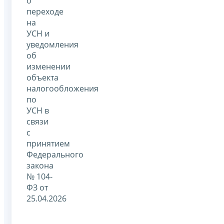
о
переходе
на
УСН и
уведомления
об
изменении
объекта
налогообложения
по
УСН в
связи
с
принятием
Федерального
закона
№ 104-
ФЗ от
25.04.2026