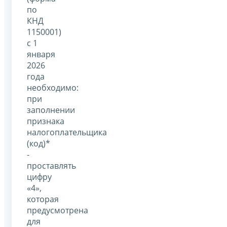
по
КНД
1150001)
с 1
января
2026
года
необходимо:
при
заполнении
признака
налогоплательщика
(код)*
-
проставлять
цифру
«4»,
которая
предусмотрена
для