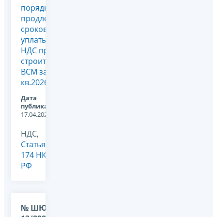
порядке
продления
сроков
уплаты
НДС при
строительстве
ВСМ за 1
кв.2026
Дата
публикации:
17.04.2026
НДС,
Статья
174 НК
РФ
№ ШЮ-36-