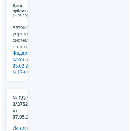
Дата
публикации:
14.05.2026
Автоматизированная
упрощенная
система
налогообложения,
Федеральный
закон от
25.02.2022
№17-ФЗ
№ СД-36-
3/3752@
от
07.05.2026
Исчисление