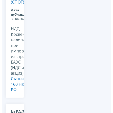
(СПОТ)
Дата
публикации:
30.06.2026
НДС,
Косвенные
налоги
при
импорте
из стран
ЕАЭС
(НДС и
акциз), -,
Статья
160 НК
РФ
№ ЕА-36-