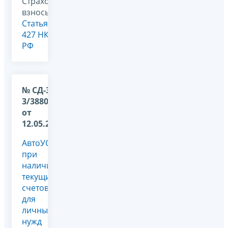
Страховые
взносы,
Статья
427 НК
РФ
№ СД-36-
3/3880@
от
12.05.2026
АвтоУСН
при
наличии
текущих
счетов
для
личных
нужд