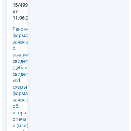
15/4990@
от
11.06.2026
Рекомендуемые
форматы
заявлений
о
выдаче
свидетельств
(дубликатов
свидетельств),
xsd-
схемы и
форма
заявления
об
исправлении
опечаток
и (или)