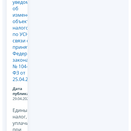
уведомления
об
изменении
объекта
налогообложения
по УСН в
связи с
принятием
Федерального
закона
№ 104-
ФЗ от
25.04.2...
Дата
публикации:
29.04.2026
Единый
налог,
уплачиваемый
при