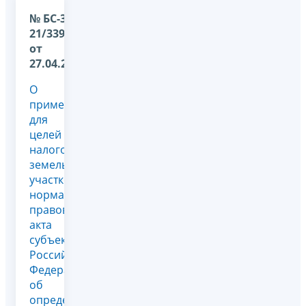
№ БС-36-
21/3393@
от
27.04.2026
О
применении
для
целей
налогообложения
земельных
участков
нормативно-
правового
акта
субъекта
Российской
Федерации
об
определении