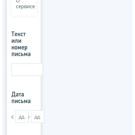
О
сервисе
Текст
или
номер
письма
Дата
письма
с
по