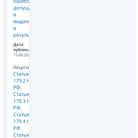
ошибок,
допущенных
в
выданных
в
результ...
Дата
публикации:
15.06.2026
Акцизы,
Статья
179.2 НК
РФ
,
Статья
179.3 НК
РФ
,
Статья
179.4 НК
РФ
,
Статья