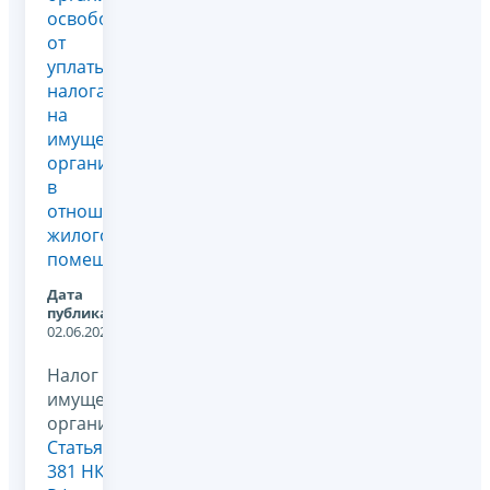
освобождения
от
уплаты
налога
на
имущество
организаций
в
отношении
жилого
помещения
Дата
публикации:
02.06.2026
Налог на
имущество
организаций,
Статья
381 НК