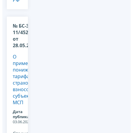
№ БС-36-
11/4527@
от
28.05.2026
О
применении
пониженного
тарифа
страховых
взносов
субъектами
МСП
Дата
публикации:
03.06.2026