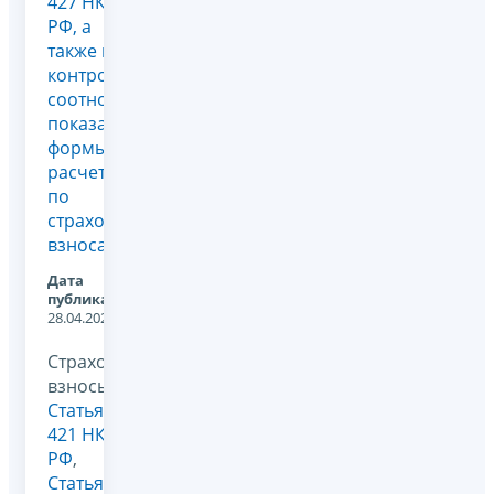
427 НК
РФ, а
также в
контрольные
соотношениях
показателей
формы
расчета
по
страховым
взносам
Дата
публикации:
28.04.2026
Страховые
взносы,
Статья
421 НК
РФ
,
Статья