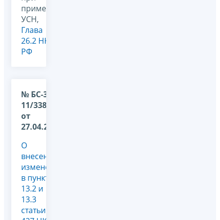
применении
УСН,
Глава
26.2 НК
РФ
№ БС-36-
11/3382@
от
27.04.2026
О
внесении
изменений
в пункты
13.2 и
13.3
статьи