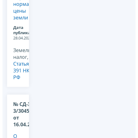
нормативной
цены
земли
Дата
публикации:
28.04.2026
Земельный
налог,
Статья
391 НК
РФ
№ СД-36-
3/3045@
от
16.04.2026
О