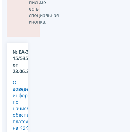
письме
есть
специальная
кнопка.
№ ЕА-36-
15/5355@
от
23.06.2026
О
доведении
информации
по
начислениям
обеспечительного
платежа
на КБК