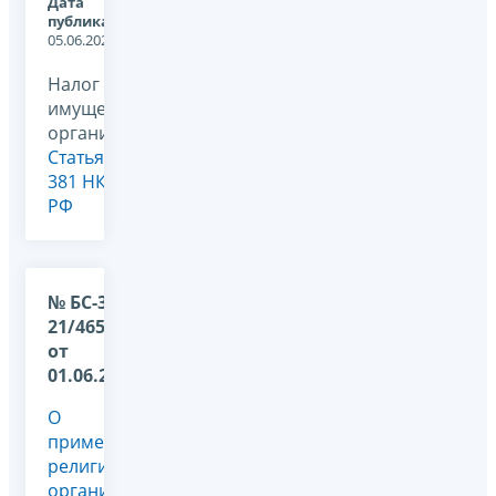
Дата
публикации:
05.06.2026
Налог на
имущество
организаций,
Статья
381 НК
РФ
№ БС-36-
21/4656@
от
01.06.2026
О
применении
религиозной
организацией