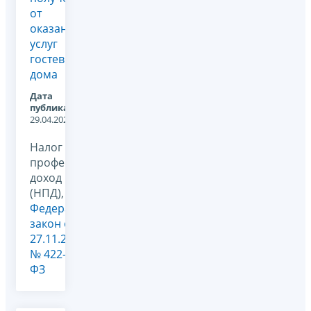
от
оказания
услуг
гостевого
дома
Дата
публикации:
29.04.2026
Налог на
профессиональный
доход
(НПД),
Федеральный
закон от
27.11.2018
№ 422-
ФЗ