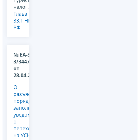
налог,
Глава
33.1 НК
РФ
№ ЕА-36-
3/3447@
от
28.04.2026
О
разъяснении
порядка
заполнения
уведомления
о
переходе
на УСН и