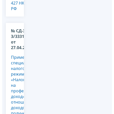
427 НК
РФ
№ СД-36-
3/3331@
от
27.04.2026
Применение
специального
налогового
режима
«Налог
на
профессиональный
доход» в
отношении
доходов,
полученных