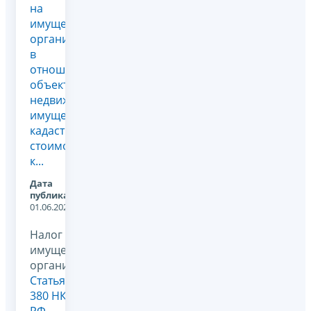
на
имущество
организаций
в
отношении
объектов
недвижимого
имущества,
кадастровая
стоимость
к...
Дата
публикации:
01.06.2026
Налог на
имущество
организаций,
Статья
380 НК
РФ