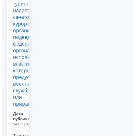
туристического
налога
санаторно-
курортными
организациями,
подведомственными
федеральным
органам
исполнительной
власти, в
которых
предусмотрена
военная
служба
или
приравн...
Дата
публикации:
14.05.2026
Туристический