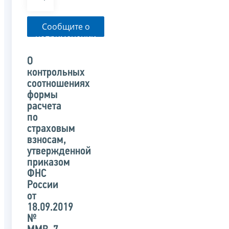
Сообщите о
неприменении
налоговым
органом
О
указанного
контрольных
письма
соотношениях
формы
расчета
по
страховым
взносам,
утвержденной
приказом
ФНС
России
от
18.09.2019
№