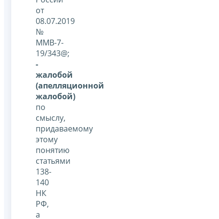
от
08.07.2019
№
ММВ-7-
19/343@;
-
жалобой
(апелляционной
жалобой)
по
смыслу,
придаваемому
этому
понятию
статьями
138-
140
НК
РФ,
а