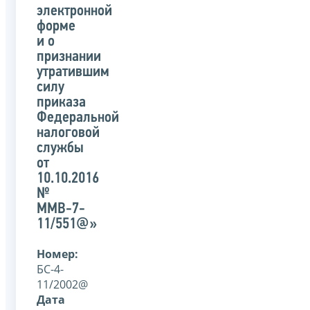
электронной
форме
и о
признании
утратившим
силу
приказа
Федеральной
налоговой
службы
от
10.10.2016
№
ММВ-7-
11/551@»
Номер:
БС-4-
11/2002@
Дата