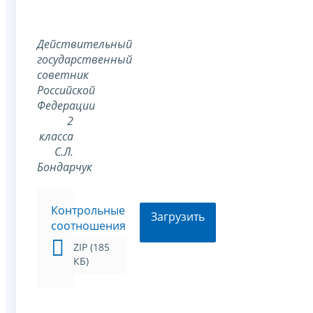
Действительный
государственный
советник
Российской
Федерации
2
класса
С.Л.
Бондарчук
Контрольные
Загрузить
соотношения
ZIP (185
КБ)