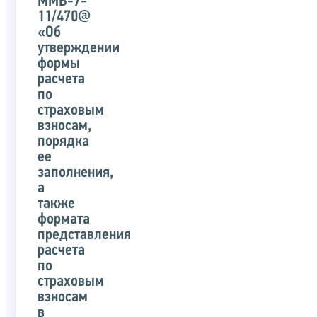
ММВ-7-
11/470@
«Об
утверждении
формы
расчета
по
страховым
взносам,
порядка
ее
заполнения,
а
также
формата
представления
расчета
по
страховым
взносам
в