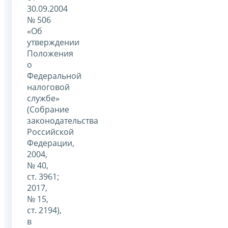
30.09.2004
№ 506
«Об
утверждении
Положения
о
Федеральной
налоговой
службе»
(Собрание
законодательства
Российской
Федерации,
2004,
№ 40,
ст. 3961;
2017,
№ 15,
ст. 2194),
в