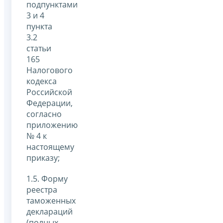
подпунктами
3 и 4
пункта
3.2
статьи
165
Налогового
кодекса
Российской
Федерации,
согласно
приложению
№ 4 к
настоящему
приказу;
1.5. Форму
реестра
таможенных
деклараций
(полных