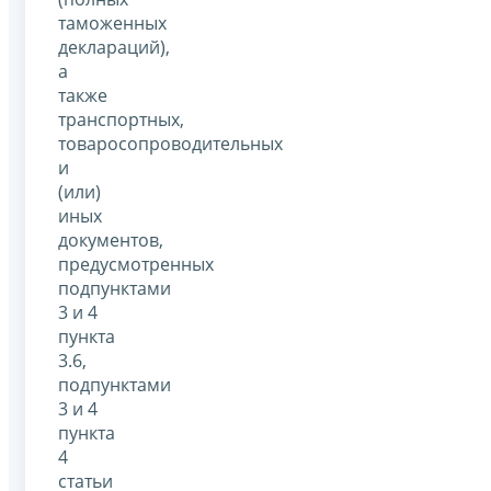
таможенных
деклараций),
а
также
транспортных,
товаросопроводительных
и
(или)
иных
документов,
предусмотренных
подпунктами
3 и 4
пункта
3.6,
подпунктами
3 и 4
пункта
4
статьи