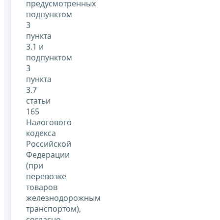
предусмотренных
подпунктом
3
пункта
3.1 и
подпунктом
3
пункта
3.7
статьи
165
Налогового
кодекса
Российской
Федерации
(при
перевозке
товаров
железнодорожным
транспортом),
согласно