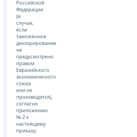
Российской
Федерации
(в
случае,
если
таможенное
декларирование
не
предусмотрено
правом
Евразийского
экономического
союза
или не
производится),
согласно
приложению
№ 2 к
настоящему
приказу;