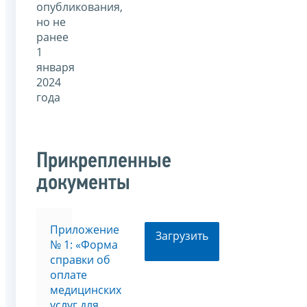
опубликования,
но не
ранее
1
января
2024
года
Прикрепленные
документы
Приложение
Загрузить
№ 1: «Форма
справки об
оплате
медицинских
услуг для