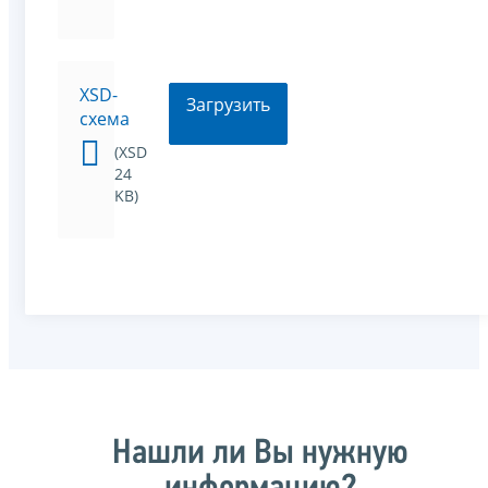
XSD-
Загрузить
схема
(XSD
24
KB)
Нашли ли Вы нужную