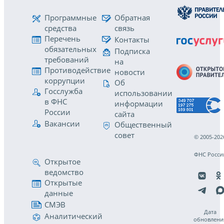
Программные
Обратная
средства
связь
Перечень
Контакты
обязательных
Подписка
требований
на
Противодействие
новости
коррупции
Об
Госслужба
использовании
в ФНС
информации
России
сайта
Вакансии
Общественный
совет
© 2005-202
ФНС Росси
Открытое
ведомство
Открытые
данные
СМЭВ
Дата
Аналитический
обновлени