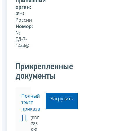
Принявший
орган:
ФНС
России
Номер:
№
ЕД-7-
14/4@
Прикрепленные
документы
Полный
Загрузить
текст
приказа
(PDF
785
KB)