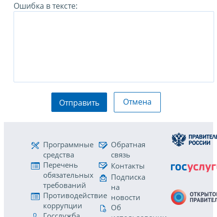
Ошибка в тексте:
Отмена
Отправить
Программные
Обратная
средства
связь
Перечень
Контакты
обязательных
Подписка
требований
на
Противодействие
новости
коррупции
Об
Госслужба