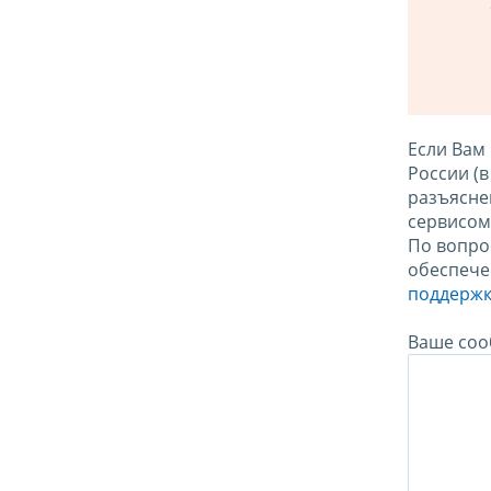
Если Вам
России (
разъясне
сервисо
По вопро
обеспече
поддержк
Ваше соо