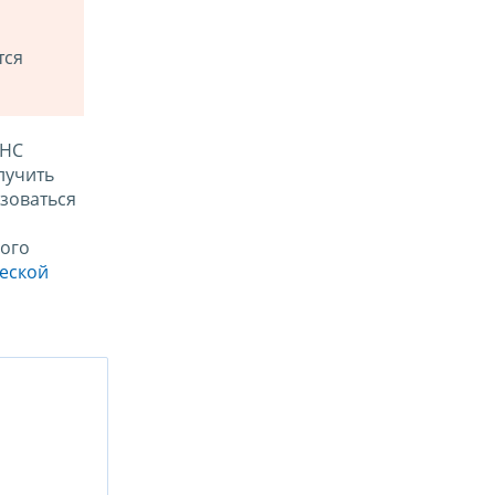
тся
ФНС
лучить
зоваться
ого
ческой