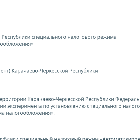
й Республики специального налогового режима
гообложения»
ент) Карачаево-Черкесской Республики
 территории Карачаево-Черкесской Республики Федераль
ии эксперимента по установлению специального налог
ма налогообложения
»
.
спублики специальный налоговый режим
«
Автоматизиро