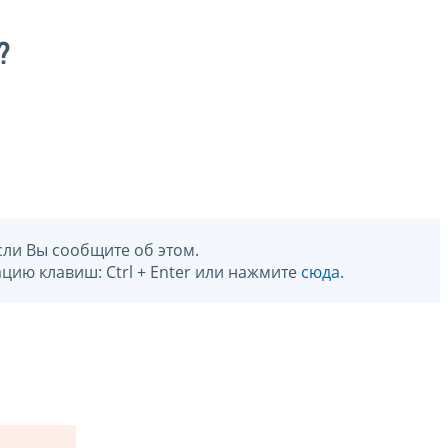
?
сли Вы сообщите об этом.
цию клавиш: Ctrl + Enter или нажмите
сюда
.