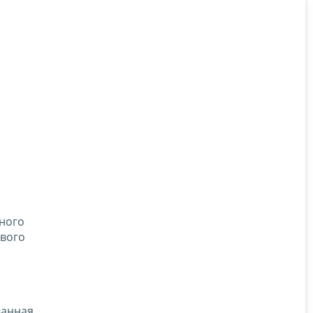
ного
ового
ванная