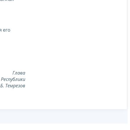
я его
Глава
 Республики
.Б. Темрезов