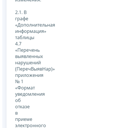
2.1. В
графе
«Дополнительная
информация»
таблицы
4.7
«Перечень
выявленных
нарушений
(ПеречВыявНар)»
приложения
№ 1
«Формат
уведомления
об
отказе
в
приеме
электронного