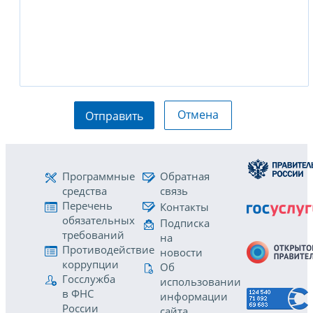
Отмена
Отправить
Программные
Обратная
средства
связь
Перечень
Контакты
обязательных
Подписка
требований
на
Противодействие
новости
коррупции
Об
Госслужба
использовании
в ФНС
информации
России
сайта