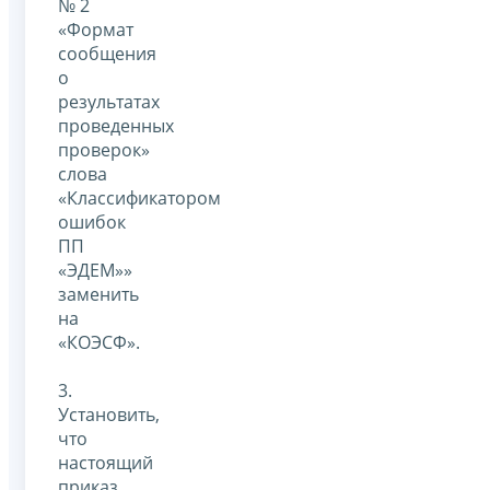
№ 2
«Формат
сообщения
о
результатах
проведенных
проверок»
слова
«Классификатором
ошибок
ПП
«ЭДЕМ»»
заменить
на
«КОЭСФ».
3.
Установить,
что
настоящий
приказ