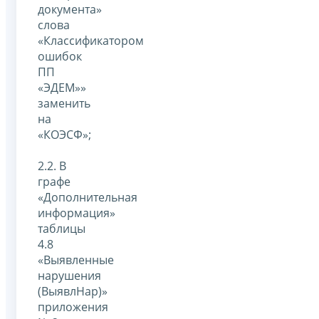
документа»
слова
«Классификатором
ошибок
ПП
«ЭДЕМ»»
заменить
на
«КОЭСФ»;
2.2. В
графе
«Дополнительная
информация»
таблицы
4.8
«Выявленные
нарушения
(ВыявлНар)»
приложения