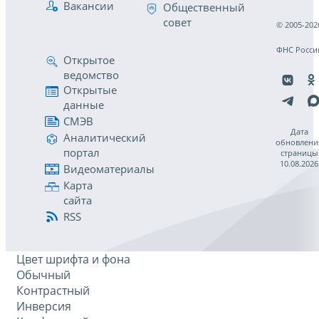
Вакансии
Общественный
совет
© 2005-202
ФНС Росси
Открытое
ведомство
Открытые
данные
СМЭВ
Дата
Аналитический
обновлени
портал
страницы
10.08.2026
Видеоматериалы
Карта
сайта
RSS
Цвет шрифта и фона
Обычный
Контрастный
Инверсия