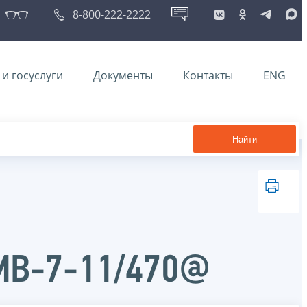
8-800-222-2222
и госуслуги
Документы
Контакты
ENG
Найти
ММВ-7-11/470@