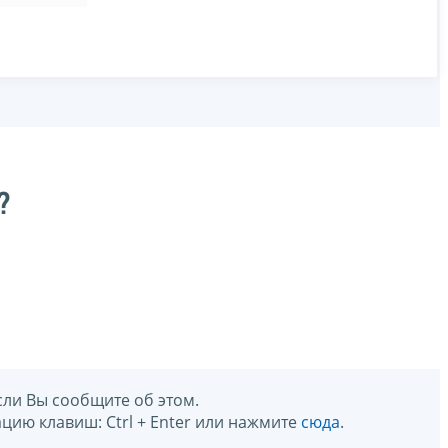
?
сли Вы сообщите об этом.
цию клавиш: Ctrl + Enter или нажмите
сюда
.