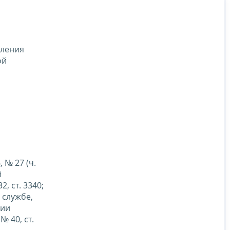
вления
ой
, № 27 (ч.
й
, ст. 3340;
 службе,
нии
 40, ст.