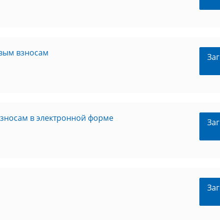
овым взносам
Заг
взносам в электронной форме
Заг
Заг