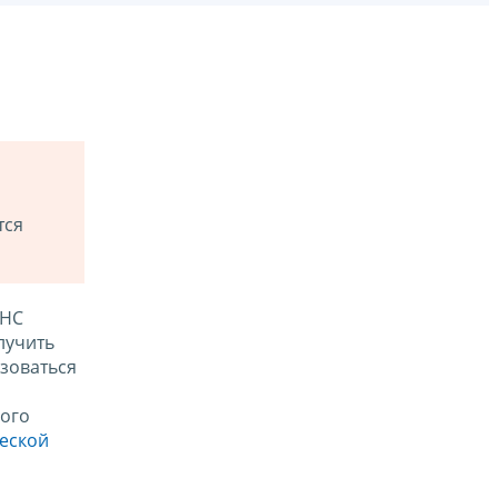
тся
ФНС
лучить
зоваться
ого
ческой