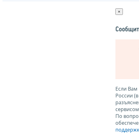
×
Сообщит
Если Вам
России (
разъясне
сервисо
По вопро
обеспече
поддержк