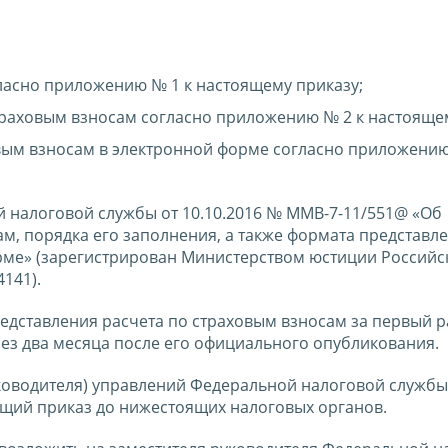
ласно приложению № 1 к настоящему приказу;
раховым взносам согласно приложению № 2 к настоящем
вым взносам в электронной форме согласно приложению
й налоговой службы от 10.10.2016 № ММВ-7-11/551@ «Об
м, порядка его заполнения, а также формата представл
рме» (зарегистрирован Министерством юстиции Российс
141).
представления расчета по страховым взносам за первый 
ерез два месяца после его официального опубликования.
ководителя) управлений Федеральной налоговой службы
ящий приказ до нижестоящих налоговых органов.