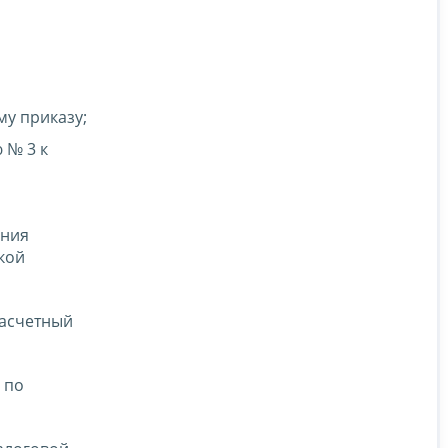
у приказу;
 № 3 к
ения
кой
расчетный
 по