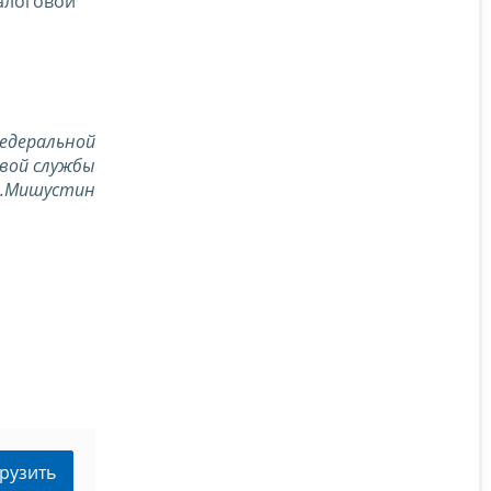
алоговой
едеральной
вой службы
В.Мишустин
рузить