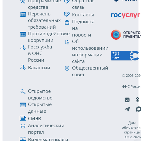
Программные
Обратная
средства
связь
Перечень
Контакты
обязательных
Подписка
требований
на
Противодействие
новости
коррупции
Об
Госслужба
использовании
в ФНС
информации
России
сайта
Вакансии
Общественный
совет
© 2005-202
ФНС Росси
Открытое
ведомство
Открытые
данные
СМЭВ
Дата
Аналитический
обновлени
портал
страницы
09.08.2026
Видеоматериалы