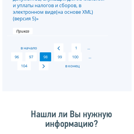
и уплаты налогов и сборов, в
электронном виде(на основе XML)
(версия 5)»
Приказ
в начало
1
...
96
97
98
99
100
...
104
в конец
Нашли ли Вы нужную
информацию?