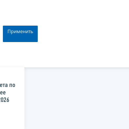
Применить
ета по
 ее
2026