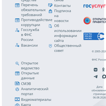
Перечень
Контакты
обязательных
Подписка
требований
на
Противодействие
новости
коррупции
Об
Госслужба
использовании
в ФНС
информации
России
сайта
Вакансии
Общественный
совет
© 2005-202
ФНС Росси
Открытое
ведомство
Открытые
данные
СМЭВ
Дата
Аналитический
обновлени
портал
страницы
06.08.2026
Видеоматериалы
Карта