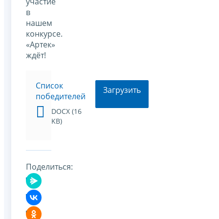
участие
в
нашем
конкурсе.
«Артек»
ждёт!
Список
Загрузить
победителей
DOCX (16
KB)
Поделиться: