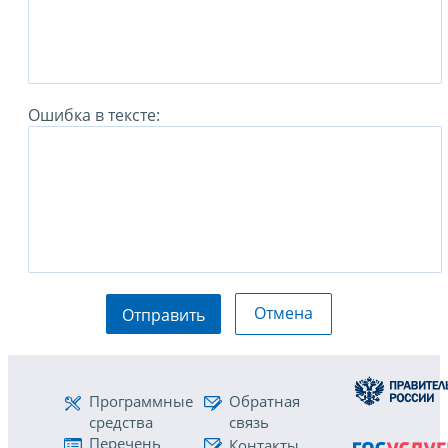
Ошибка в тексте:
Отмена
Отправить
Программные
Обратная
средства
связь
Перечень
Контакты