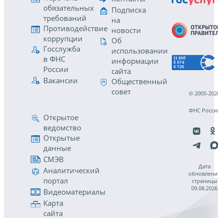
обязательных
Подписка
требований
на
Противодействие
новости
коррупции
Об
Госслужба
использовании
в ФНС
информации
России
сайта
Вакансии
Общественный
совет
© 2005-202
ФНС Росси
Открытое
ведомство
Открытые
данные
СМЭВ
Дата
Аналитический
обновлени
портал
страницы
09.08.2026
Видеоматериалы
Карта
сайта