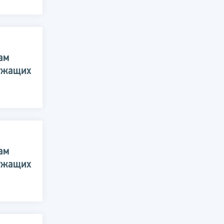
ам
лужащих
ам
лужащих