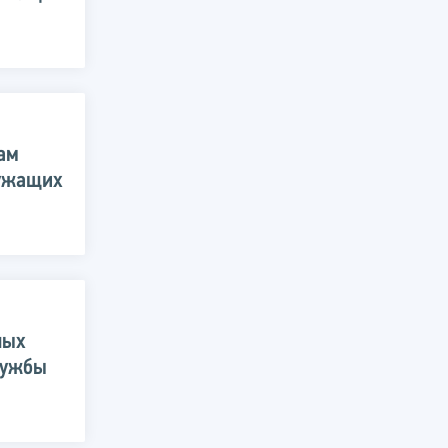
ам
лужащих
ных
лужбы