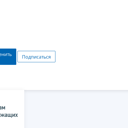
енить
Подписаться
ам
лужащих