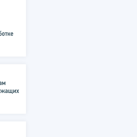
ботке
ам
лужащих