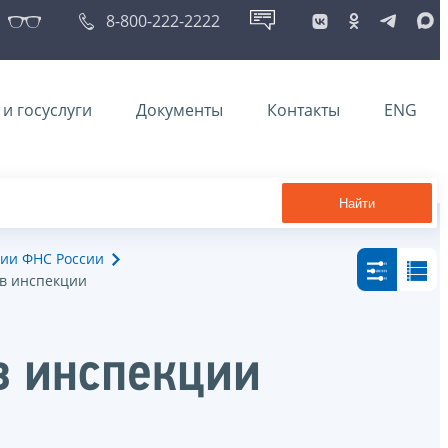
8-800-222-2222
и госуслуги
Документы
Контакты
ENG
Найти
ии ФНС России
 в инспекции
в инспекции