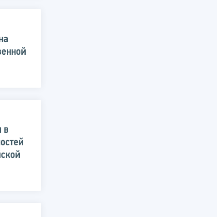
на
венной
 в
остей
йской